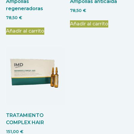
Ampollas
Ampollas anticaída
regeneradoras
78,50
€
78,50
€
Añadir al carrito
Añadir al carrito
TRATAMIENTO
COMPLEX HAIR
151,00
€