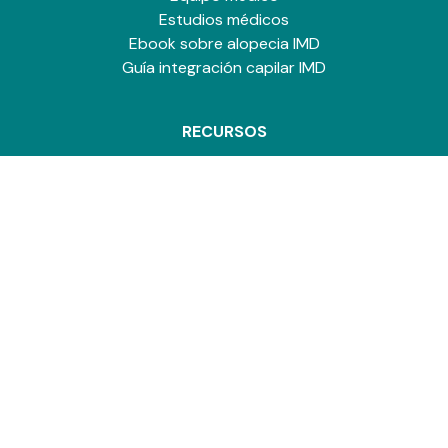
Estudios médicos
Ebook sobre alopecia IMD
Guía integración capilar IMD
RECURSOS
Pide cita en IMD
Tipos de alopecia
Alopecia en mujeres
Alopecia en hombres
Test de alopecia online
¿Por qué elegir IMD?
IMD en los medios
Casos reales IMD
FAQ
Trabaja con nosotros